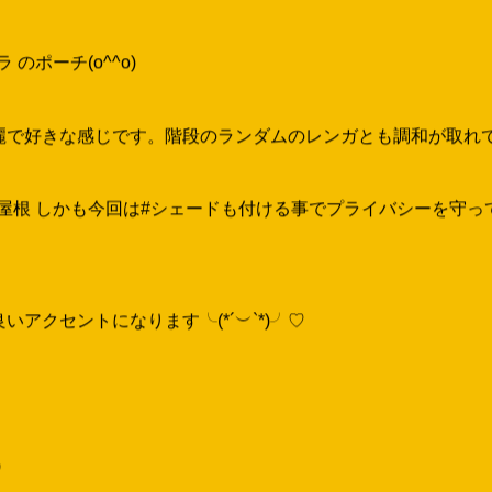
のポーチ(o^^o)
好きな感じです。階段のランダムのレンガとも調和が取れてd(^
ス屋根 しかも今回は#シェードも付ける事でプライバシーを守っ
アクセントになります╰(*´︶`*)╯♡
)