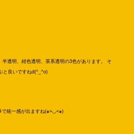
ができ、半透明、紺色透明、茶系透明の3色があります。 そ
いですねd(^_^o)
一感が出ますね(๑>◡<๑)