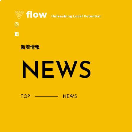
flow
Unleashing Local Potential
新着情報
TOP
NEWS