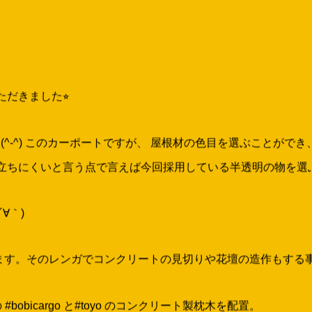
だきました⭐︎
います(^-^) このカーポートですが、 屋根材の色目を選ぶこと
ちにくいと言う点で言えば今回採用している半透明の物を選ぶと良
∀｀)
す。そのレンガでコンクリートの見切りや花壇の造作もする事で統
bicargo と#toyo のコンクリート製枕木を配置。