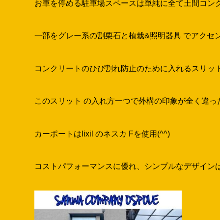
お車を停める
駐車場
スペースは単純に全て
土間コン
一部をグレー系の
割栗石
と
植栽
&
照明器具
でアクセ
コンクリートのひび割れ防止のために入れるスリット
このスリット の入れ方一つで外構の印象が全く違った