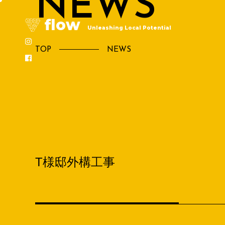
flow
Unleashing Local Potential
新着情報
TOP
NEWS