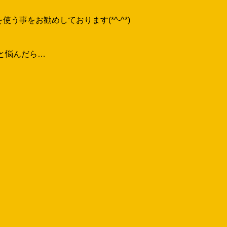
ンパニーのオスポールを選んでおります。
のシンプルモダンな外構でよく使います。
・´)
事をお勧めしております(*^-^*)
と悩んだら…